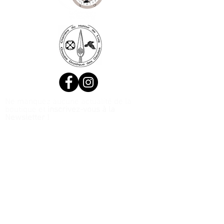
Ne manquez aucune actualité de la
boutique et
inscrivez-vous à la
Newsletter !
N. Siret:
53411424400021
© 2020, Réalisé par Webtailleur