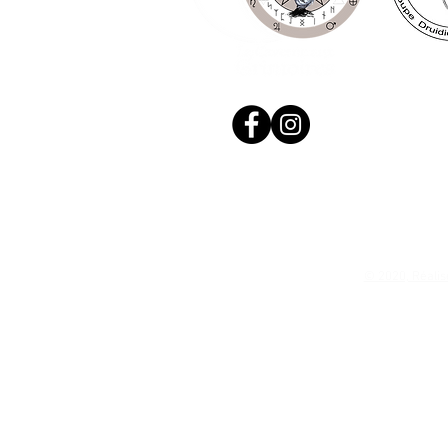
© 2020, Réalis
N. Siret: 53411424400021