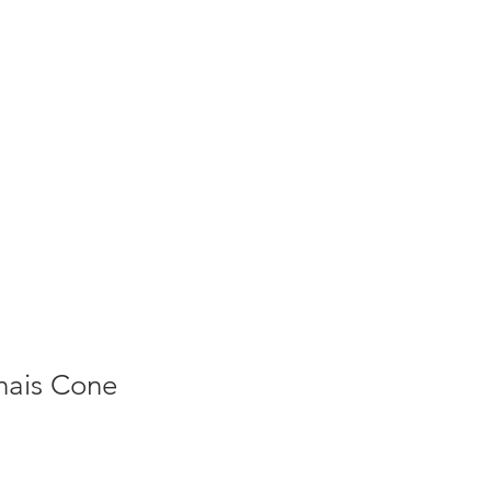
S
ACTUALITES
PLUS
nais Cone