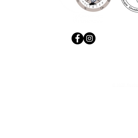
© 2020, Réalis
N. Siret: 53411424400021