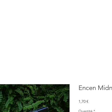
BOUTIQUE
CONSULTATIONS
ATELIERS
CONFERENCE
Encen Midn
Prix
1,70 €
Quantité
*