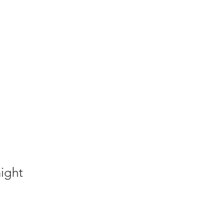
S
ACTUALITES
PLUS
ight