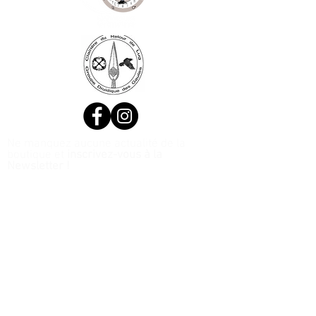
Ne manquez aucune actualité de la
boutique et
inscrivez-vous à la
Newsletter !
N. Siret:
53411424400021
© 2020, Réalisé par Webtailleur