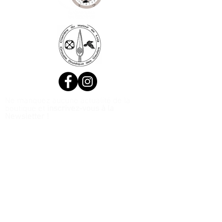
Ne manquez aucune actualité de la
boutique et
inscrivez-vous à la
Newsletter !
N. Siret:
53411424400021
© 2020, Réalisé par Webtailleur