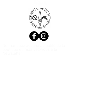
Ne manquez aucune actualité de la
boutique et
inscrivez-vous à la
Newsletter !
N. Siret:
53411424400021
© 2020, Réalisé par Webtailleur