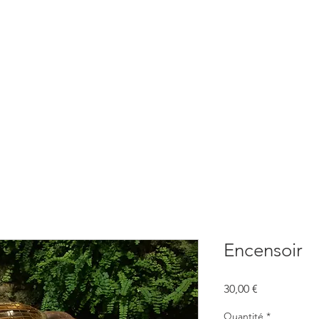
BOUTIQUE
CONSULTATIONS
ATELIERS
CONFERENCE
Encensoir
Prix
30,00 €
Quantité
*