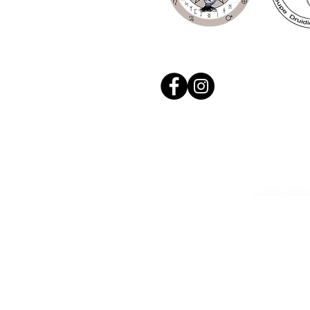
© 2020, Réalis
N. Siret: 53411424400021