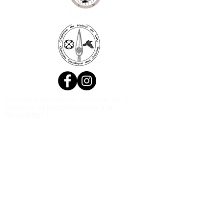
Ne manquez aucune actualité de la
boutique et
inscrivez-vous à la
Newsletter !
N. Siret:
53411424400021
© 2020, Réalisé par Webtailleur