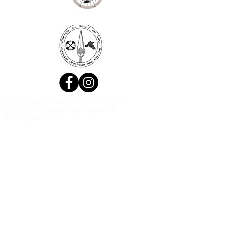
Ne manquez aucune actualité de la
boutique et
inscrivez-vous à la
Newsletter !
N. Siret:
53411424400021
© 2020, Réalisé par Webtailleur