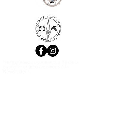
Ne manquez aucune actualité de la
boutique et
inscrivez-vous à la
Newsletter !
N. Siret:
53411424400021
© 2020, Réalisé par Webtailleur