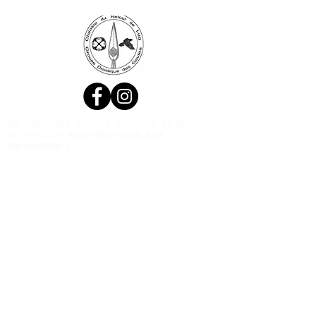
Ne manquez aucune actualité de la
boutique et
inscrivez-vous à la
Newsletter !
N. Siret:
53411424400021
© 2020, Réalisé par Webtailleur