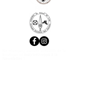
Ne manquez aucune actualité de la
boutique et
inscrivez-vous à la
Newsletter !
N. Siret:
53411424400021
© 2020, Réalisé par Webtailleur