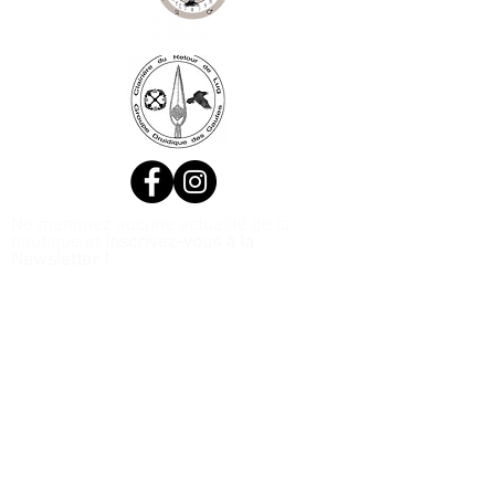
Ne manquez aucune actualité de la
boutique et
inscrivez-vous à la
Newsletter !
N. Siret:
53411424400021
© 2020, Réalisé par Webtailleur