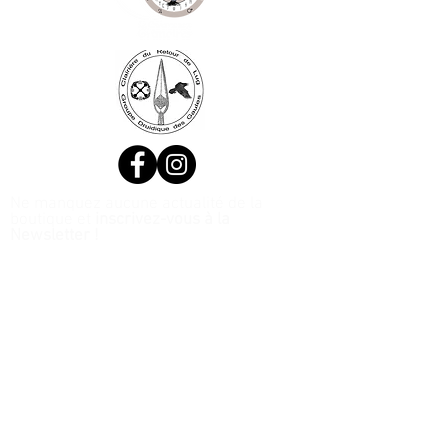
Ne manquez aucune actualité de la
boutique et
inscrivez-vous à la
Newsletter !
N. Siret:
53411424400021
© 2020, Réalisé par Webtailleur