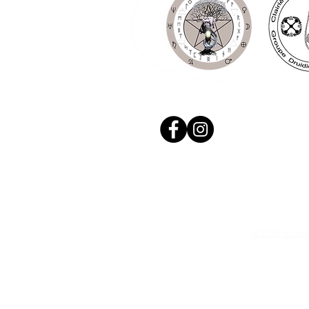
© 2020, Réalis
N. Siret: 53411424400021