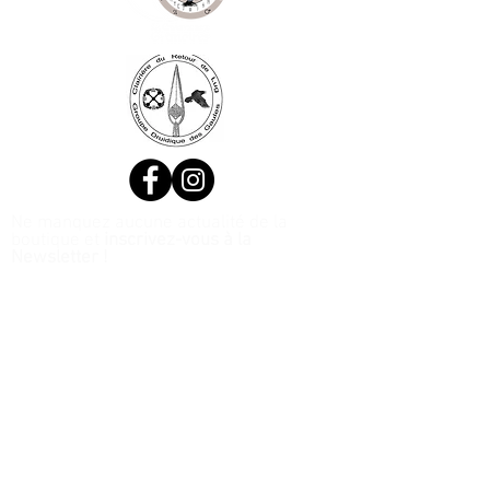
Ne manquez aucune actualité de la
boutique et
inscrivez-vous à la
Newsletter !
N. Siret:
53411424400021
© 2020, Réalisé par Webtailleur