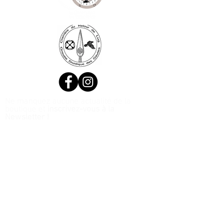
Ne manquez aucune actualité de la
boutique et
inscrivez-vous à la
Newsletter !
N. Siret:
53411424400021
© 2020, Réalisé par Webtailleur