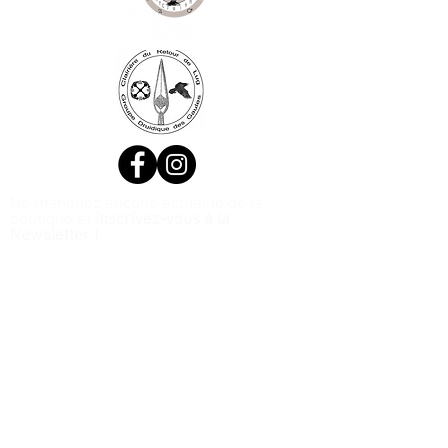
Ne manquez aucune actualité de la
boutique et
inscrivez-vous à la
Newsletter !
N. Siret:
53411424400021
© 2020, Réalisé par Webtailleur