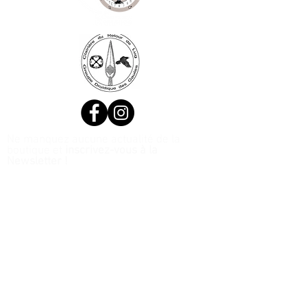
Ne manquez aucune actualité de la
boutique et
inscrivez-vous à la
Newsletter !
N. Siret:
53411424400021
© 2020, Réalisé par Webtailleur