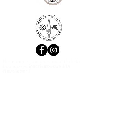
Ne manquez aucune actualité de la
boutique et
inscrivez-vous à la
Newsletter !
N. Siret:
53411424400021
© 2020, Réalisé par Webtailleur