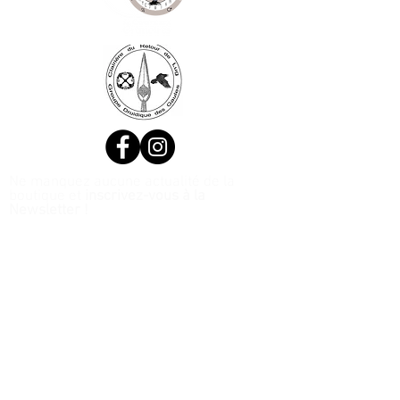
Ne manquez aucune actualité de la
boutique et
inscrivez-vous à la
Newsletter !
N. Siret:
53411424400021
© 2020, Réalisé par Webtailleur