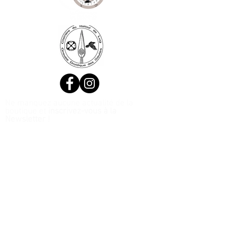
Ne manquez aucune actualité de la
boutique et
inscrivez-vous à la
Newsletter !
N. Siret:
53411424400021
© 2020, Réalisé par Webtailleur