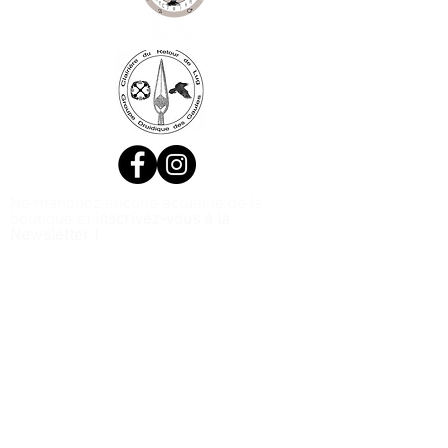
Ne manquez aucune actualité de la
boutique et
inscrivez-vous à la
Newsletter !
N. Siret:
53411424400021
© 2020, Réalisé par Webtailleur