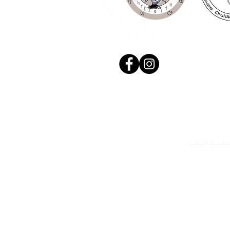
© 2020, Réalis
N. Siret: 53411424400021