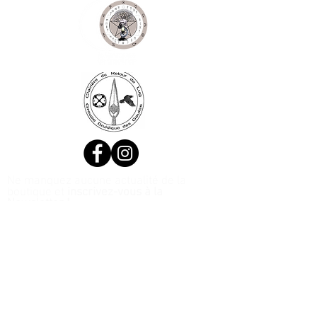
Ne manquez aucune actualité de la
boutique et
inscrivez-vous à la
Newsletter !
N. Siret:
53411424400021
© 2020, Réalisé par Webtailleur