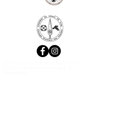
Ne manquez aucune actualité de la
boutique et
inscrivez-vous à la
Newsletter !
N. Siret:
53411424400021
© 2020, Réalisé par Webtailleur