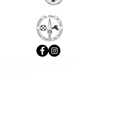
Ne manquez aucune actualité de la
boutique et
inscrivez-vous à la
Newsletter !
N. Siret:
53411424400021
© 2020, Réalisé par Webtailleur