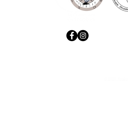
© 2020, Réalis
N. Siret: 53411424400021