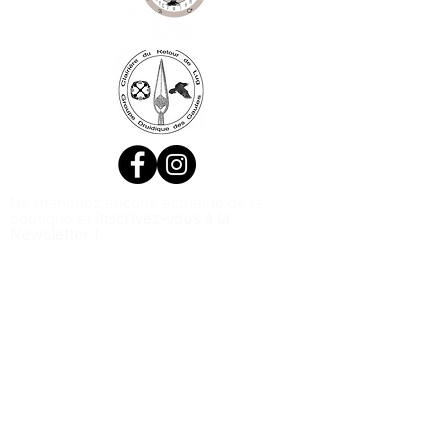
Ne manquez aucune actualité de la
boutique et
inscrivez-vous à la
Newsletter !
N. Siret:
53411424400021
© 2020, Réalisé par Webtailleur