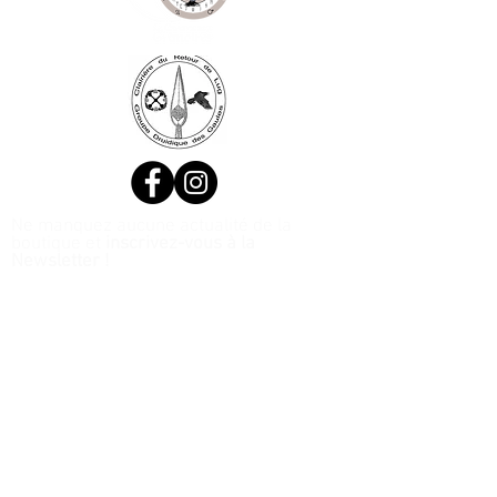
Ne manquez aucune actualité de la
boutique et
inscrivez-vous à la
Newsletter !
N. Siret:
53411424400021
© 2020, Réalisé par Webtailleur