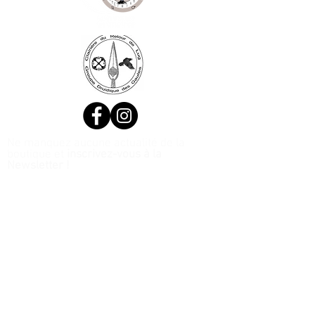
Ne manquez aucune actualité de la
boutique et
inscrivez-vous à la
Newsletter !
N. Siret:
53411424400021
© 2020, Réalisé par Webtailleur