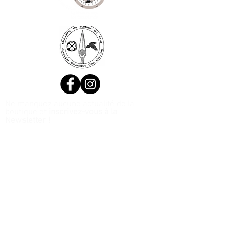
Ne manquez aucune actualité de la
boutique et
inscrivez-vous à la
Newsletter !
N. Siret:
53411424400021
© 2020, Réalisé par Webtailleur