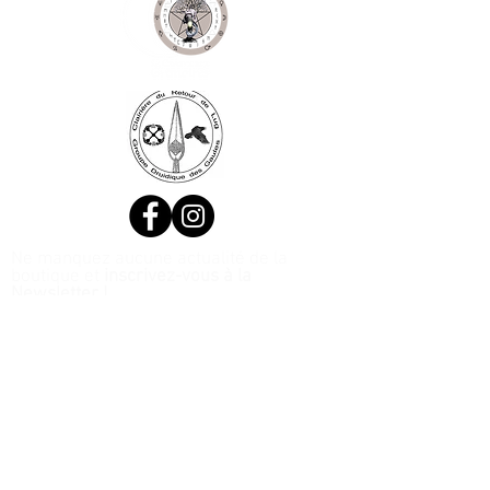
Ne manquez aucune actualité de la
boutique et
inscrivez-vous à la
Newsletter !
N. Siret:
53411424400021
© 2020, Réalisé par Webtailleur