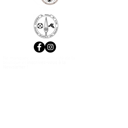
Ne manquez aucune actualité de la
boutique et
inscrivez-vous à la
Newsletter !
N. Siret:
53411424400021
© 2020, Réalisé par Webtailleur