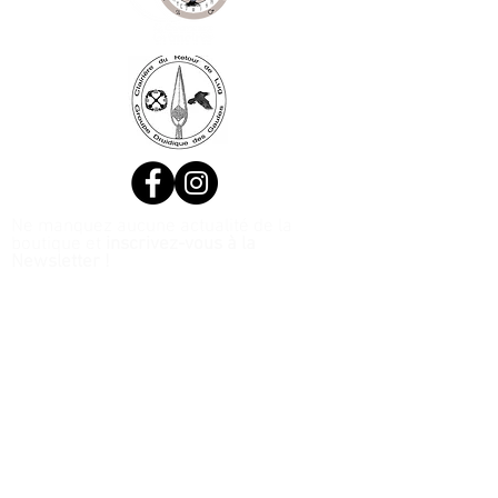
Ne manquez aucune actualité de la
boutique et
inscrivez-vous à la
Newsletter !
N. Siret:
53411424400021
© 2020, Réalisé par Webtailleur