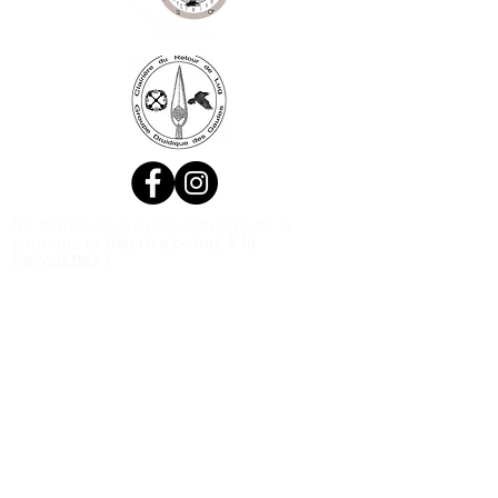
Ne manquez aucune actualité de la
boutique et
inscrivez-vous à la
Newsletter !
N. Siret:
53411424400021
© 2020, Réalisé par Webtailleur