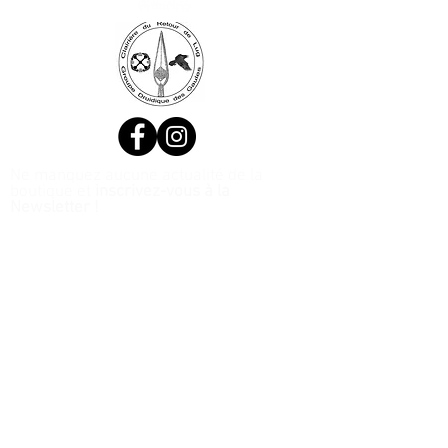
Ne manquez aucune actualité de la
boutique et
inscrivez-vous à la
Newsletter !
N. Siret:
53411424400021
© 2020, Réalisé par Webtailleur