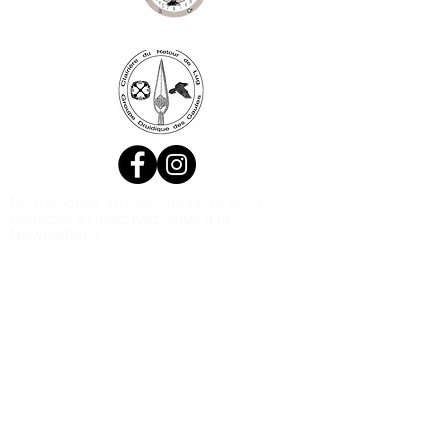
Ne manquez aucune actualité de la
boutique et
inscrivez-vous à la
Newsletter !
N. Siret:
53411424400021
© 2020, Réalisé par Webtailleur