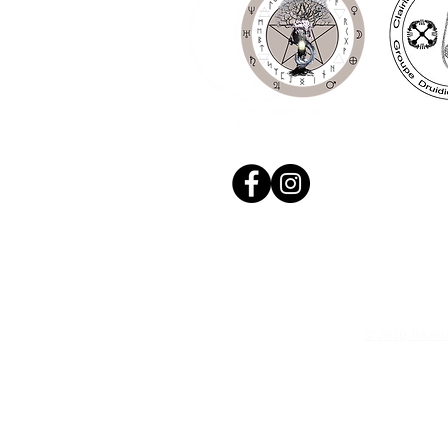
© 2020, Réalis
N. Siret: 53411424400021