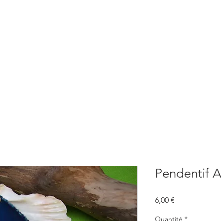
BOUTIQUE
CONSULTATIONS
ATELIERS
CONFERENCE
Pendentif 
Prix
6,00 €
Quantité
*