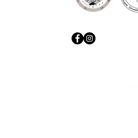
© 2020, Réalis
N. Siret: 53411424400021