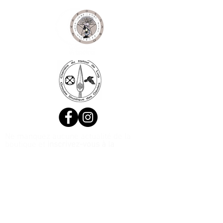
Ne manquez aucune actualité de la
boutique et
inscrivez-vous à la
Newsletter !
N. Siret:
53411424400021
© 2020, Réalisé par Webtailleur