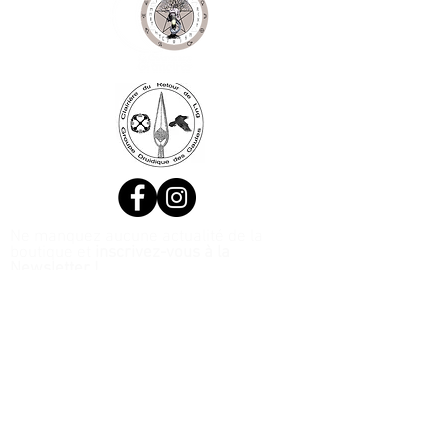
Ne manquez aucune actualité de la
boutique et
inscrivez-vous à la
Newsletter !
N. Siret:
53411424400021
© 2020, Réalisé par Webtailleur