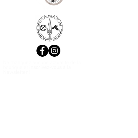
Ne manquez aucune actualité de la
boutique et
inscrivez-vous à la
Newsletter !
N. Siret:
53411424400021
© 2020, Réalisé par Webtailleur