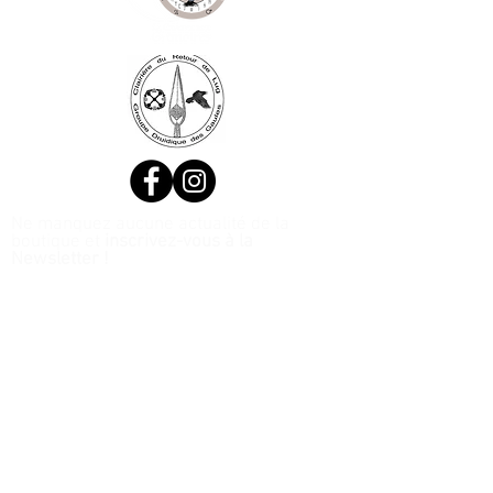
Ne manquez aucune actualité de la
boutique et
inscrivez-vous à la
Newsletter !
N. Siret:
53411424400021
© 2020, Réalisé par Webtailleur