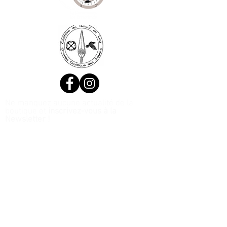
Ne manquez aucune actualité de la
boutique et
inscrivez-vous à la
Newsletter !
N. Siret:
53411424400021
© 2020, Réalisé par Webtailleur