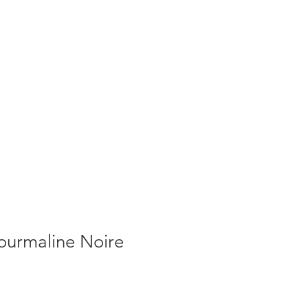
S
ACTUALITES
PLUS
ourmaline Noire