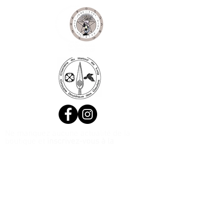
Ne manquez aucune actualité de la
boutique et
inscrivez-vous à la
Newsletter !
N. Siret:
53411424400021
© 2020, Réalisé par Webtailleur