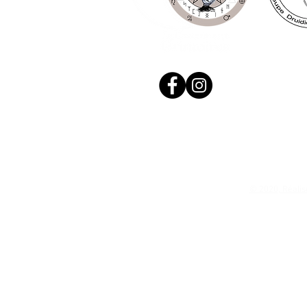
© 2020, Réalis
N. Siret: 53411424400021