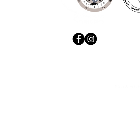
© 2020, Réalis
N. Siret: 53411424400021