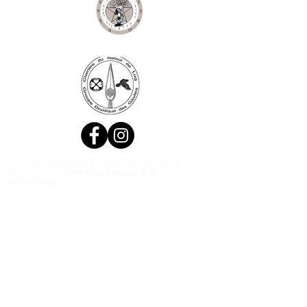
Ne manquez aucune actualité de la
boutique et
inscrivez-vous à la
Newsletter !
N. Siret:
53411424400021
© 2020, Réalisé par Webtailleur